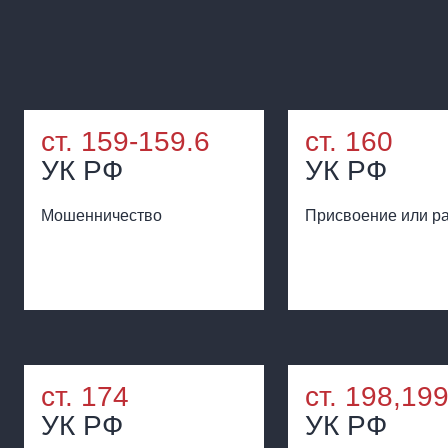
ст. 159-159.6
ст. 160
УК РФ
УК РФ
Мошенничество
Присвоение или р
ст. 174
ст. 198,19
УК РФ
УК РФ