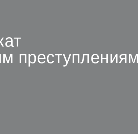
кат
им преступления