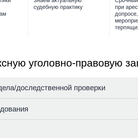
тики
Знаем актуальную
Срочный
судебную практику
при арес
лам
допросе,
мероприя
терпящи
сную уголовно-правовую з
дела/доследственной проверки
едования