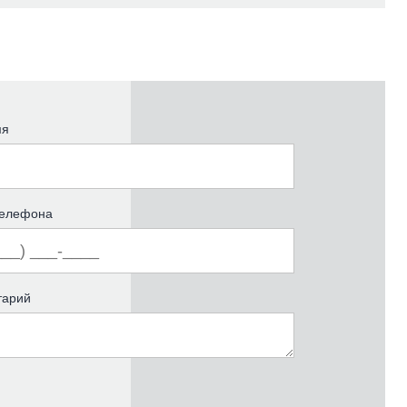
мя
телефона
тарий