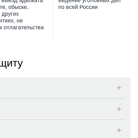
 выезд адвоката
Ведение уголовных дел
те, обыске,
по всей России
 других
тиях, не
х отлагательства
ащиту