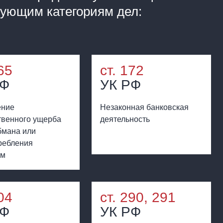
дующим категориям дел:
65
ст. 172
РФ
УК РФ
ение
Незаконная банковская
венного ущерба
деятельность
бмана или
ребления
ем
04
ст. 290, 291
РФ
УК РФ