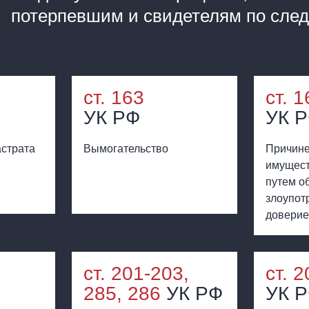
потерпевшим и свидетелям по сле
ст. 163
ст. 1
УК РФ
УК 
астрата
Вымогательство
Причин
имущест
путем о
злоупот
довери
9
ст. 201-203,
ст. 2
285, 286
УК РФ
УК 